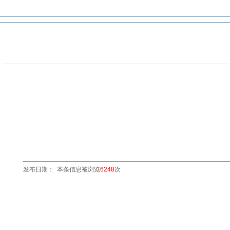
发布日期： 本条信息被浏览
6248
次